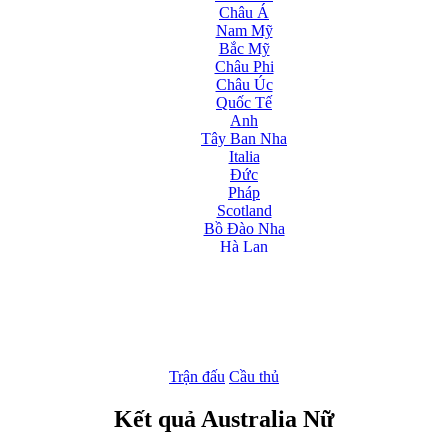
Châu Á
Nam Mỹ
Bắc Mỹ
Châu Phi
Châu Úc
Quốc Tế
Anh
Tây Ban Nha
Italia
Đức
Pháp
Scotland
Bồ Đào Nha
Hà Lan
Nga
Albania
Andorra
Armenia
Azerbaijan
Ba Lan
Belarus
Trận đấu
Cầu thủ
Bosnia-Herzgovina
Bulgary
Kết quả Australia Nữ
Bắc Ireland
Bắc Macedonia