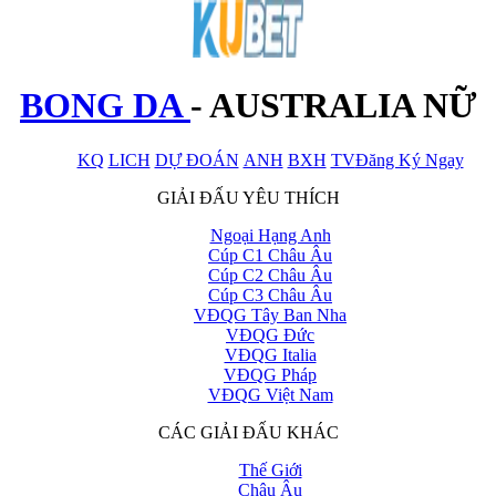
BONG DA
-
AUSTRALIA NỮ
KQ
LICH
DỰ ĐOÁN
ANH
BXH
TV
Đăng Ký Ngay
x
GIẢI ĐẤU YÊU THÍCH
Ngoại Hạng Anh
Cúp C1 Châu Âu
Cúp C2 Châu Âu
Cúp C3 Châu Âu
VĐQG Tây Ban Nha
VĐQG Đức
VĐQG Italia
VĐQG Pháp
VĐQG Việt Nam
CÁC GIẢI ĐẤU KHÁC
Thế Giới
Châu Âu