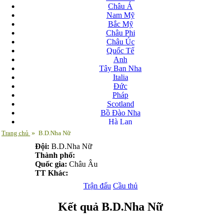
Châu Á
Nam Mỹ
Bắc Mỹ
Châu Phi
Châu Úc
Quốc Tế
Anh
Tây Ban Nha
Italia
Đức
Pháp
Scotland
Bồ Đào Nha
Hà Lan
Nga
Trang chủ
»
B.D.Nha Nữ
Albania
Đội:
B.D.Nha Nữ
Andorra
Thành phố:
Armenia
Quốc gia:
Châu Âu
Azerbaijan
TT Khác:
Ba Lan
Belarus
Trận đấu
Cầu thủ
Bosnia-Herzgovina
Bulgary
Kết quả B.D.Nha Nữ
Bắc Ireland
Bắc Macedonia