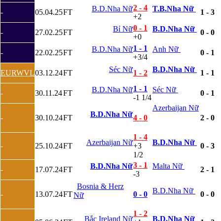
2 - 4
Slovenia
B.D.Nha Nữ
T.B.Nha Nữ
-
05.04.25
FT
1 - 3
+2
Séc
Síp
0 - 1
Bỉ Nữ
B.D.Nha Nữ
-
27.02.25
FT
0 - 0
Thổ Nhĩ Kỳ
+0
Thụy Sỹ
1 - 1
B.D.Nha Nữ
Anh Nữ
-
22.02.25
FT
0 - 1
Thụy Điển
+3/4
Ukraina
Séc Nữ
B.D.Nha Nữ
Wales
EURWVL
03.12.24
FT
1 - 2
1 - 1
Áo
Đan Mạch
1 - 1
B.D.Nha Nữ
Séc Nữ
-
30.11.24
FT
0 - 1
Đảo Faroe
-1 1/4
Australia
Azerbaijan Nữ
B.D.Nha Nữ
Nhật Bản
-
30.10.24
FT
4 - 0
2 - 0
Hàn Quốc
Trung Quốc
1 - 4
Arập Xêút
Azerbaijan Nữ
B.D.Nha Nữ
-
25.10.24
FT
+3
0 - 3
Bahrain
1/2
Campuchia
3 - 1
B.D.Nha Nữ
Malta Nữ
Hồng Kông
-
17.07.24
FT
2 - 1
-3
Indonesia
Iran
Bosnia & Herz
B.D.Nha Nữ
-
13.07.24
FT
0 - 0
0 - 0
Iraq
Nữ
Jordan
Kuwait
1 - 2
Bắc Ireland Nữ
B.D.Nha Nữ