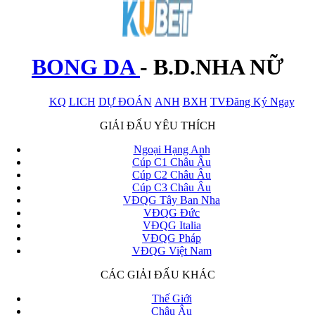
BONG DA
-
B.D.NHA NỮ
KQ
LICH
DỰ ĐOÁN
ANH
BXH
TV
Đăng Ký Ngay
x
GIẢI ĐẤU YÊU THÍCH
Ngoại Hạng Anh
Cúp C1 Châu Âu
Cúp C2 Châu Âu
Cúp C3 Châu Âu
VĐQG Tây Ban Nha
VĐQG Đức
VĐQG Italia
VĐQG Pháp
VĐQG Việt Nam
CÁC GIẢI ĐẤU KHÁC
Thế Giới
Châu Âu