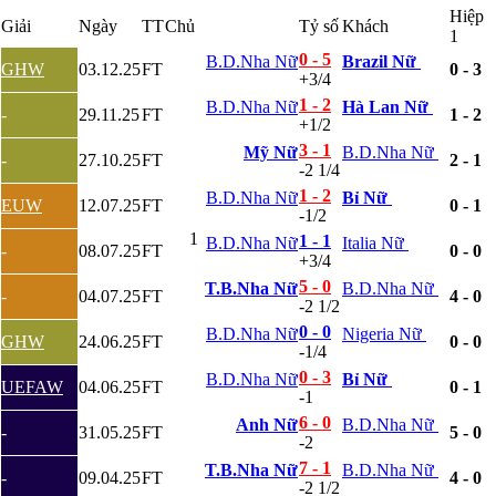
Hiệp
Bỉ
Giải
Ngày
TT
Chủ
Tỷ số
Khách
1
Croatia
Estonia
0 - 5
B.D.Nha Nữ
Brazil Nữ
GHW
03.12.25
FT
0 - 3
Georgia
+3/4
Gibralta
1 - 2
B.D.Nha Nữ
Hà Lan Nữ
-
29.11.25
FT
1 - 2
Hungary
+1/2
Hy Lạp
3 - 1
Mỹ Nữ
B.D.Nha Nữ
Iceland
-
27.10.25
FT
2 - 1
-2 1/4
Ireland
1 - 2
Israel
B.D.Nha Nữ
Bỉ Nữ
EUW
12.07.25
FT
0 - 1
-1/2
Kazakhstan
Kosovo
1
1 - 1
B.D.Nha Nữ
Italia Nữ
-
08.07.25
FT
0 - 0
Latvia
+3/4
Liechtenstein
5 - 0
T.B.Nha Nữ
B.D.Nha Nữ
Lithuania
-
04.07.25
FT
4 - 0
-2 1/2
Luxembourg
0 - 0
B.D.Nha Nữ
Nigeria Nữ
Malta
GHW
24.06.25
FT
0 - 0
-1/4
Moldova
Montenegro
0 - 3
B.D.Nha Nữ
Bỉ Nữ
UEFAW
04.06.25
FT
0 - 1
Na Uy
-1
Phần Lan
6 - 0
Anh Nữ
B.D.Nha Nữ
-
31.05.25
FT
5 - 0
Rumany
-2
San Marino
7 - 1
T.B.Nha Nữ
B.D.Nha Nữ
Serbia
-
09.04.25
FT
4 - 0
-2 1/2
Slovakia