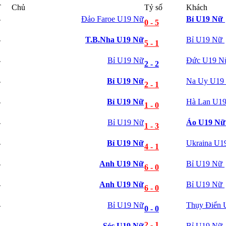
T
Chủ
Tỷ số
Khách
Bỉ
Croatia
Đảo Faroe U19 Nữ
Bỉ U19 Nữ
T
0 - 5
Estonia
Georgia
T.B.Nha U19 Nữ
Bỉ U19 Nữ
T
5 - 1
Gibralta
Hungary
Bỉ U19 Nữ
Đức U19 
Hy Lạp
T
2 - 2
Iceland
Ireland
Bỉ U19 Nữ
Na Uy U19
T
2 - 1
Israel
Kazakhstan
Bỉ U19 Nữ
Hà Lan U1
T
1 - 0
Kosovo
Latvia
Bỉ U19 Nữ
Áo U19 Nữ
Liechtenstein
T
1 - 3
Lithuania
Bỉ U19 Nữ
Ukraina U
Luxembourg
T
4 - 1
Malta
Moldova
Anh U19 Nữ
Bỉ U19 Nữ
T
6 - 0
Montenegro
Na Uy
Anh U19 Nữ
Bỉ U19 Nữ
T
6 - 0
Phần Lan
Rumany
Bỉ U19 Nữ
Thụy Điển
San Marino
T
0 - 0
Serbia
2 - 1
Slovakia
Séc U19 Nữ
Bỉ U19 Nữ