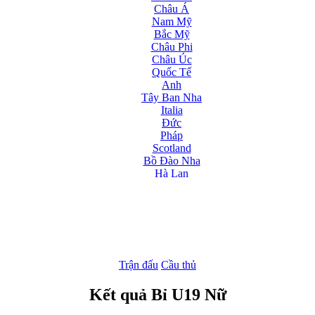
Châu Á
Nam Mỹ
Bắc Mỹ
Châu Phi
Châu Úc
Quốc Tế
Anh
Tây Ban Nha
Italia
Đức
Pháp
Scotland
Bồ Đào Nha
Hà Lan
Nga
Albania
Andorra
Armenia
Azerbaijan
Ba Lan
Belarus
Trận đấu
Cầu thủ
Bosnia-Herzgovina
Bulgary
Kết quả Bỉ U19 Nữ
Bắc Ireland
Bắc Macedonia