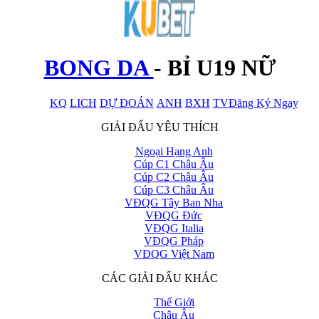
BONG DA
-
BỈ U19 NỮ
KQ
LICH
DỰ ĐOÁN
ANH
BXH
TV
Đăng Ký Ngay
x
GIẢI ĐẤU YÊU THÍCH
Ngoại Hạng Anh
Cúp C1 Châu Âu
Cúp C2 Châu Âu
Cúp C3 Châu Âu
VĐQG Tây Ban Nha
VĐQG Đức
VĐQG Italia
VĐQG Pháp
VĐQG Việt Nam
CÁC GIẢI ĐẤU KHÁC
Thế Giới
Châu Âu