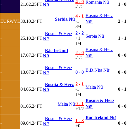
4 - 0
Romania Nữ
-
21.02.25
FT
1 - 0
Nữ
Serbia
-1/2
Slovakia
Bosnia & Herz
Slovenia
4 - 1
Serbia Nữ
Séc
EURWVL
30.10.24
FT
-1
2 - 1
Nữ
Síp
3/4
Thổ Nhĩ Kỳ
2 - 2
Bosnia & Herz
Thụy Sỹ
Serbia Nữ
-
25.10.24
FT
+1
1 - 1
Nữ
Thụy Điển
1/4
Ukraina
Bosnia & Herz
Bắc Ireland
Wales
2 - 0
-
17.07.24
FT
0 - 0
Nữ
Nữ
Áo
-1/2
Đan Mạch
Đảo Faroe
Bosnia & Herz
B.D.Nha Nữ
-
13.07.24
FT
0 - 0
0 - 0
Australia
Nữ
Nhật Bản
Hàn Quốc
2 - 1
Bosnia & Herz
Malta Nữ
Trung Quốc
-
04.06.24
FT
-1
0 - 1
Nữ
Arập Xêút
1/4
Bahrain
Bosnia & Herz
0 - 1
Campuchia
Malta Nữ
-
01.06.24
FT
0 - 0
Nữ
+1/2
Hồng Kông
Indonesia
Bắc Ireland Nữ
Bosnia & Herz
Iran
1 - 3
-
09.04.24
FT
0 - 0
Nữ
Iraq
+0