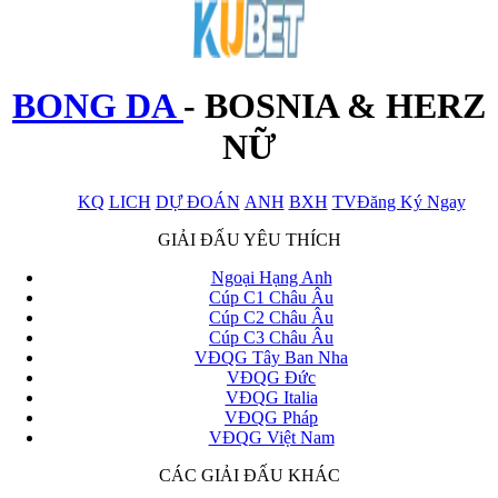
BONG DA
-
BOSNIA & HERZ
NỮ
KQ
LICH
DỰ ĐOÁN
ANH
BXH
TV
Đăng Ký Ngay
x
GIẢI ĐẤU YÊU THÍCH
Ngoại Hạng Anh
Cúp C1 Châu Âu
Cúp C2 Châu Âu
Cúp C3 Châu Âu
VĐQG Tây Ban Nha
VĐQG Đức
VĐQG Italia
VĐQG Pháp
VĐQG Việt Nam
CÁC GIẢI ĐẤU KHÁC