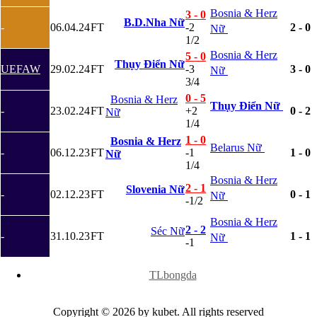
Jordan
Bosnia & Herz
Kuwait
3 - 0
B.D.Nha Nữ
Lao
-
06.04.24
FT
-2
2 - 0
Nữ
Lebanon
1/2
Malaysia
Bosnia & Herz
5 - 0
Thụy Điển Nữ
New Zealand
UEFAW
29.02.24
FT
-3
3 - 0
Nữ
Oman
3/4
Qatar
0 - 5
Bosnia & Herz
Singapore
Thụy Điển Nữ
-
23.02.24
FT
+2
0 - 2
Nữ
Tajikistan
1/4
Thái Lan
1 - 0
UAE
Bosnia & Herz
Belarus Nữ
-
06.12.23
FT
-1
1 - 0
Uzbekistan
Nữ
1/4
Việt Nam
Yemen
Bosnia & Herz
2 - 1
Slovenia Nữ
Ấn độ
-
02.12.23
FT
0 - 1
Nữ
-1/2
Argentina
Brazil
Bosnia & Herz
2 - 2
Bolivia
Séc Nữ
-
31.10.23
FT
1 - 1
Nữ
-1
Chi Lê
Colombia
x
Ecuador
TLbongda
Paraguay
Peru
Uruguay
Copyright © 2026 by kubet. All rights reserved