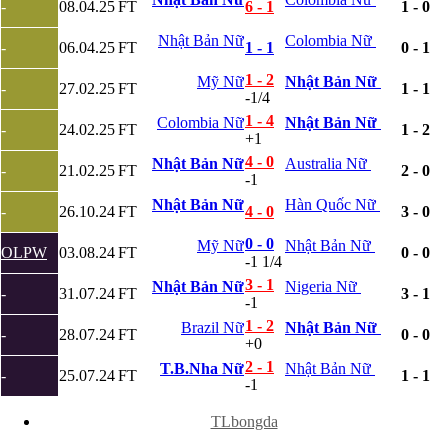
-
08.04.25
FT
6 - 1
1 - 0
Slovenia
Séc
Nhật Bản Nữ
Colombia Nữ
-
06.04.25
FT
1 - 1
0 - 1
Síp
Thổ Nhĩ Kỳ
1 - 2
Mỹ Nữ
Nhật Bản Nữ
-
27.02.25
FT
1 - 1
Thụy Sỹ
-1/4
Thụy Điển
1 - 4
Colombia Nữ
Nhật Bản Nữ
Ukraina
-
24.02.25
FT
1 - 2
+1
Wales
Áo
4 - 0
Nhật Bản Nữ
Australia Nữ
-
21.02.25
FT
2 - 0
Đan Mạch
-1
Đảo Faroe
Nhật Bản Nữ
Hàn Quốc Nữ
-
26.10.24
FT
4 - 0
3 - 0
Australia
Nhật Bản
0 - 0
Mỹ Nữ
Nhật Bản Nữ
Hàn Quốc
OLPW
03.08.24
FT
0 - 0
-1 1/4
Trung Quốc
3 - 1
Arập Xêút
Nhật Bản Nữ
Nigeria Nữ
-
31.07.24
FT
3 - 1
-1
Bahrain
Campuchia
1 - 2
Brazil Nữ
Nhật Bản Nữ
-
28.07.24
FT
0 - 0
Hồng Kông
+0
Indonesia
2 - 1
T.B.Nha Nữ
Nhật Bản Nữ
-
25.07.24
FT
1 - 1
Iran
-1
Iraq
x
Jordan
TLbongda
Kuwait