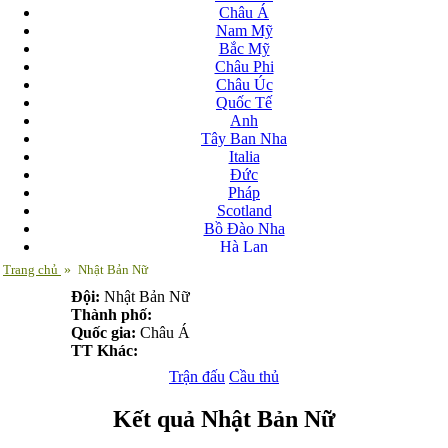
Châu Á
Nam Mỹ
Bắc Mỹ
Châu Phi
Châu Úc
Quốc Tế
Anh
Tây Ban Nha
Italia
Đức
Pháp
Scotland
Bồ Đào Nha
Hà Lan
Nga
Trang chủ
»
Nhật Bản Nữ
Albania
Đội:
Nhật Bản Nữ
Andorra
Thành phố:
Armenia
Quốc gia:
Châu Á
Azerbaijan
TT Khác:
Ba Lan
Belarus
Trận đấu
Cầu thủ
Bosnia-Herzgovina
Bulgary
Kết quả Nhật Bản Nữ
Bắc Ireland
Bắc Macedonia