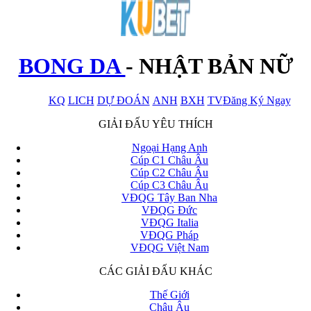
BONG DA
-
NHẬT BẢN NỮ
KQ
LICH
DỰ ĐOÁN
ANH
BXH
TV
Đăng Ký Ngay
x
GIẢI ĐẤU YÊU THÍCH
Ngoại Hạng Anh
Cúp C1 Châu Âu
Cúp C2 Châu Âu
Cúp C3 Châu Âu
VĐQG Tây Ban Nha
VĐQG Đức
VĐQG Italia
VĐQG Pháp
VĐQG Việt Nam
CÁC GIẢI ĐẤU KHÁC
Thế Giới
Châu Âu