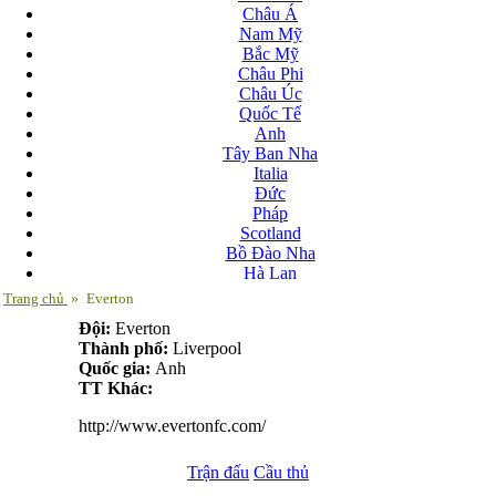
Châu Á
Nam Mỹ
Bắc Mỹ
Châu Phi
Châu Úc
Quốc Tế
Anh
Tây Ban Nha
Italia
Đức
Pháp
Scotland
Bồ Đào Nha
Hà Lan
Nga
Trang chủ
»
Everton
Albania
Đội:
Everton
Andorra
Thành phố:
Liverpool
Armenia
Quốc gia:
Anh
Azerbaijan
TT Khác:
Ba Lan
Belarus
http://www.evertonfc.com/
Bosnia-Herzgovina
Bulgary
Trận đấu
Bắc Ireland
Cầu thủ
Bắc Macedonia