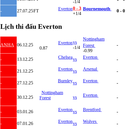
Lao
-1/4
Lebanon
0 - 3
Everton
Bournemouth
Malaysia
-
27.07.25
FT
0 - 0
+1/4
New Zealand
Oman
Lịch thi đấu Everton
Qatar
Singapore
Tajikistan
Nottingham
Thái Lan
vs
Everton
ANHA
06.12.25
-
Forest
UAE
-1/4
0.87
-0.99
Uzbekistan
Việt Nam
Chelsea
Everton
-
13.12.25
vs
-
Yemen
Ấn độ
Everton
Arsenal
-
21.12.25
vs
-
Argentina
Brazil
Burnley
Everton
-
27.12.25
vs
-
Bolivia
Chi Lê
Nottingham
Colombia
Everton
-
30.12.25
vs
-
Forest
Ecuador
Paraguay
Peru
Everton
Brentford
-
03.01.26
vs
-
Uruguay
Venezuela
Everton
Wolves
-
07.01.26
vs
-
Mỹ