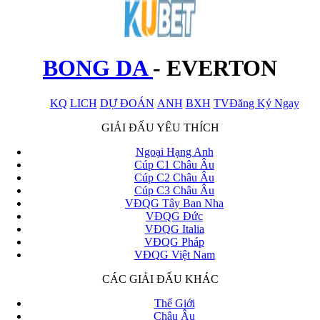
BONG DA
-
EVERTON
KQ
LICH
DỰ ĐOÁN
ANH
BXH
TV
Đăng Ký Ngay
x
GIẢI ĐẤU YÊU THÍCH
Ngoại Hạng Anh
Cúp C1 Châu Âu
Cúp C2 Châu Âu
Cúp C3 Châu Âu
VĐQG Tây Ban Nha
VĐQG Đức
VĐQG Italia
VĐQG Pháp
VĐQG Việt Nam
CÁC GIẢI ĐẤU KHÁC
Thế Giới
Châu Âu