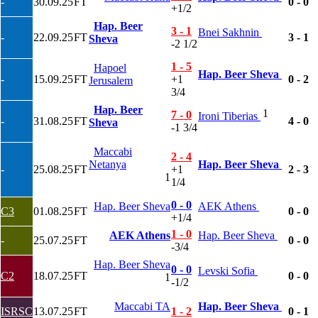
-
30.09.25
FT
0 - 0
+1/2
Serbia
Slovakia
Hap. Beer
3 - 1
Bnei Sakhnin
-
22.09.25
FT
3 - 1
Slovenia
Sheva
-2 1/2
Séc
Síp
1 - 5
Hapoel
Hap. Beer Sheva
Thổ Nhĩ Kỳ
-
15.09.25
FT
+1
0 - 2
Jerusalem
Thụy Sỹ
3/4
Thụy Điển
Hap. Beer
1
7 - 0
Ukraina
Ironi Tiberias
-
31.08.25
FT
4 - 0
Sheva
-1 3/4
Wales
Áo
Maccabi
Đan Mạch
2 - 4
Netanya
Hap. Beer Sheva
Đảo Faroe
-
25.08.25
FT
+1
2 - 3
1
Australia
1/4
Nhật Bản
Hàn Quốc
0 - 0
Hap. Beer Sheva
AEK Athens
C3
01.08.25
FT
0 - 0
Trung Quốc
+1/4
Arập Xêút
1 - 0
AEK Athens
Hap. Beer Sheva
-
25.07.25
FT
0 - 0
Bahrain
-3/4
Campuchia
Hap. Beer Sheva
Hồng Kông
0 - 0
Levski Sofia
C2
18.07.25
FT
0 - 0
1
Indonesia
-1/2
Iran
Iraq
Maccabi TA
Hap. Beer Sheva
ISRSC
13.07.25
FT
1 - 2
0 - 1