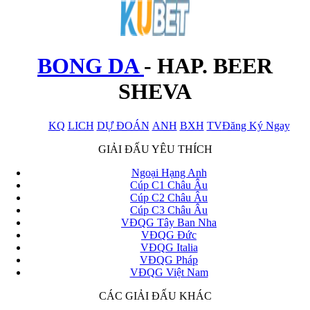
BONG DA
-
HAP. BEER
SHEVA
KQ
LICH
DỰ ĐOÁN
ANH
BXH
TV
Đăng Ký Ngay
x
GIẢI ĐẤU YÊU THÍCH
Ngoại Hạng Anh
Cúp C1 Châu Âu
Cúp C2 Châu Âu
Cúp C3 Châu Âu
VĐQG Tây Ban Nha
VĐQG Đức
VĐQG Italia
VĐQG Pháp
VĐQG Việt Nam
CÁC GIẢI ĐẤU KHÁC