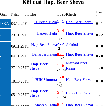
Kết quả Hap. Beer Sheva
Bắc Ireland
Bắc Macedonia
Hiệp
Bỉ
Giải
Ngày
TT
Chủ
Tỷ số
Khách
1
Croatia
Estonia
1 - 1
H. Petah Tikva
Hap. Beer Sheva
ISRA
03.12.25
FT
0 - 1
Georgia
+1
Gibralta
3 - 4
Hapoel Haifa
Hap. Beer Sheva
Hungary
-
29.11.25
FT
+1
0 - 2
Hy Lạp
1/2
Iceland
2 - 2
Hap. Beer Sheva
Ashdod
-
09.11.25
FT
0 - 0
Ireland
-2
Israel
0 - 1
Beitar Jerusalem
Hap. Beer Sheva
Kazakhstan
-
04.11.25
FT
0 - 0
+1/2
Kosovo
Maccabi Bnei
Latvia
Hap. Beer
1 - 0
Liechtenstein
-
27.10.25
FT
1 - 0
Sheva
Raina
-2 1/4
Lithuania
Luxembourg
1 - 0
1
HIK Shmona
Hap. Beer Sheva
Malta
-
18.10.25
FT
+1
0 - 0
Moldova
1/2
Montenegro
Hap. Beer
2 - 1
Na Uy
Hapoel Tel Aviv
-
05.10.25
FT
1 - 1
Sheva
-1 1/4
Phần Lan
Rumany
0 - 1
Maccabi Haifa
Hap. Beer Sheva
San Marino