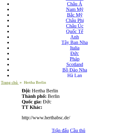
Châu Á
Nam Mỹ
Bắc Mỹ
Châu Phi
Châu Úc
Quốc Tế
Anh
Tây Ban Nha
Italia
Đức
Pháp
Scotland
Bồ Đào Nha
Hà Lan
Nga
Trang chủ
»
Hertha Berlin
Albania
Đội:
Hertha Berlin
Andorra
Thành phố:
Berlin
Armenia
Quốc gia:
Đức
Azerbaijan
TT Khác:
Ba Lan
Belarus
http://www.herthabsc.de/
Bosnia-Herzgovina
Bulgary
Trận đấu
Bắc Ireland
Cầu thủ
Bắc Macedonia