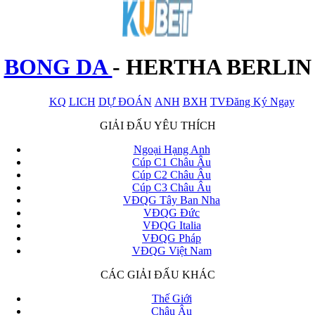
BONG DA
-
HERTHA BERLIN
KQ
LICH
DỰ ĐOÁN
ANH
BXH
TV
Đăng Ký Ngay
x
GIẢI ĐẤU YÊU THÍCH
Ngoại Hạng Anh
Cúp C1 Châu Âu
Cúp C2 Châu Âu
Cúp C3 Châu Âu
VĐQG Tây Ban Nha
VĐQG Đức
VĐQG Italia
VĐQG Pháp
VĐQG Việt Nam
CÁC GIẢI ĐẤU KHÁC
Thế Giới
Châu Âu