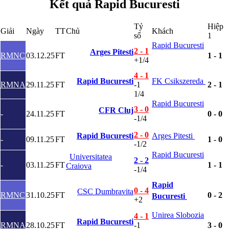
Kết quả Rapid Bucuresti
Bắc Ireland
Bắc Macedonia
Tỷ
Hiệp
Bỉ
Giải
Ngày
TT
Chủ
Khách
số
1
Croatia
Estonia
Rapid Bucuresti
2 - 1
Arges Pitesti
Georgia
RMNC
03.12.25
FT
1 - 1
+1/4
Gibralta
Hungary
4 - 1
Rapid Bucuresti
FK Csikszereda
Hy Lạp
RMNA
29.11.25
FT
-1
2 - 1
Iceland
1/4
Ireland
Rapid Bucuresti
3 - 0
Israel
CFR Cluj
-
24.11.25
FT
0 - 0
-1/4
Kazakhstan
Kosovo
2 - 0
Rapid Bucuresti
Arges Pitesti
Latvia
-
09.11.25
FT
1 - 0
-1/2
Liechtenstein
Rapid Bucuresti
Lithuania
Universitatea
2 - 2
Luxembourg
-
03.11.25
FT
1 - 1
Craiova
-1/4
Malta
Moldova
Rapid
0 - 4
CSC Dumbravita
Montenegro
RMNC
31.10.25
FT
0 - 2
Bucuresti
+2
Na Uy
Phần Lan
Unirea Slobozia
4 - 1
Rumany
Rapid Bucuresti
RMNA
28.10.25
FT
-1
3 - 0
San Marino