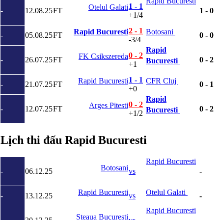
Rapid Bucuresti
Jordan
1 - 1
Otelul Galati
Kuwait
-
12.08.25
FT
1 - 0
+1/4
Lao
Lebanon
2 - 1
Rapid Bucuresti
Botosani
-
05.08.25
FT
0 - 0
Malaysia
-3/4
New Zealand
Rapid
Oman
0 - 2
FK Csikszereda
-
26.07.25
FT
0 - 2
Bucuresti
Qatar
+1
Singapore
1 - 1
Tajikistan
Rapid Bucuresti
CFR Cluj
-
21.07.25
FT
0 - 1
+0
Thái Lan
UAE
Rapid
0 - 2
Arges Pitesti
Uzbekistan
-
12.07.25
FT
0 - 2
Bucuresti
+1/2
Việt Nam
Yemen
Ấn độ
Lịch thi đấu Rapid Bucuresti
Argentina
Brazil
Bolivia
Rapid Bucuresti
Botosani
Chi Lê
-
06.12.25
vs
-
Colombia
Ecuador
Rapid Bucuresti
Otelul Galati
Paraguay
-
13.12.25
vs
-
Peru
Rapid Bucuresti
Uruguay
Steaua Bucuresti