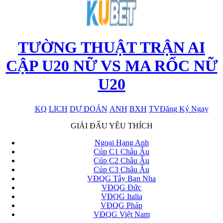
TƯỜNG THUẬT TRẬN AI
CẬP U20 NỮ VS MA RỐC NỮ
U20
KQ
LICH
DỰ ĐOÁN
ANH
BXH
TV
Đăng Ký Ngay
x
GIẢI ĐẤU YÊU THÍCH
Ngoại Hạng Anh
Cúp C1 Châu Âu
Cúp C2 Châu Âu
Cúp C3 Châu Âu
VĐQG Tây Ban Nha
VĐQG Đức
VĐQG Italia
VĐQG Pháp
VĐQG Việt Nam