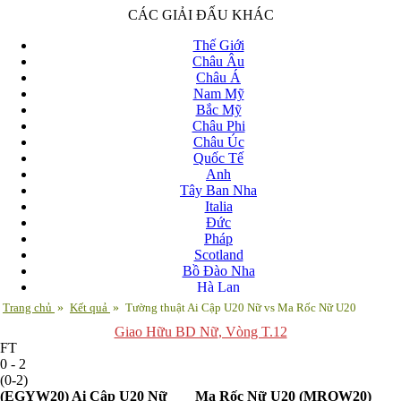
CÁC GIẢI ĐẤU KHÁC
Thế Giới
Châu Âu
Châu Á
Nam Mỹ
Bắc Mỹ
Châu Phi
Châu Úc
Quốc Tế
Anh
Tây Ban Nha
Italia
Đức
Pháp
Scotland
Bồ Đào Nha
Hà Lan
Nga
Trang chủ
»
Kết quả
»
Tường thuật Ai Cập U20 Nữ vs Ma Rốc Nữ U20
Albania
Giao Hữu BD Nữ
, Vòng T.12
Andorra
FT
Armenia
0 - 2
Azerbaijan
(0-2)
Ba Lan
(EGYW20)
Ai Cập U20 Nữ
Ma Rốc Nữ U20
(MROW20)
Belarus