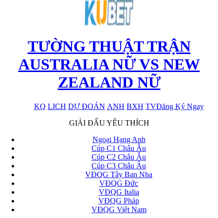
TƯỜNG THUẬT TRẬN
AUSTRALIA NỮ VS NEW
ZEALAND NỮ
KQ
LICH
DỰ ĐOÁN
ANH
BXH
TV
Đăng Ký Ngay
x
GIẢI ĐẤU YÊU THÍCH
Ngoại Hạng Anh
Cúp C1 Châu Âu
Cúp C2 Châu Âu
Cúp C3 Châu Âu
VĐQG Tây Ban Nha
VĐQG Đức
VĐQG Italia
VĐQG Pháp
VĐQG Việt Nam