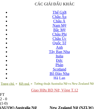
CÁC GIẢI ĐẤU KHÁC
Thế Giới
Châu Âu
Châu Á
Nam Mỹ
Bắc Mỹ
Châu Phi
Châu Úc
Quốc Tế
Anh
Tây Ban Nha
Italia
Đức
Pháp
Scotland
Bồ Đào Nha
Hà Lan
Nga
Trang chủ
»
Kết quả
»
Tường thuật Australia Nữ vs New Zealand Nữ
Albania
Giao Hữu BD Nữ
, Vòng T.12
Andorra
FT
Armenia
2 - 0
Azerbaijan
(1-0)
Ba Lan
(AUSW)
Australia Nữ
New Zealand Nữ
(NZLW)
Belarus