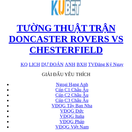
TƯỜNG THUẬT TRẬN
DONCASTER ROVERS VS
CHESTERFIELD
KQ
LICH
DỰ ĐOÁN
ANH
BXH
TV
Đăng Ký Ngay
x
GIẢI ĐẤU YÊU THÍCH
Ngoại Hạng Anh
Cúp C1 Châu Âu
Cúp C2 Châu Âu
Cúp C3 Châu Âu
VĐQG Tây Ban Nha
VĐQG Đức
VĐQG Italia
VĐQG Pháp
VĐQG Việt Nam