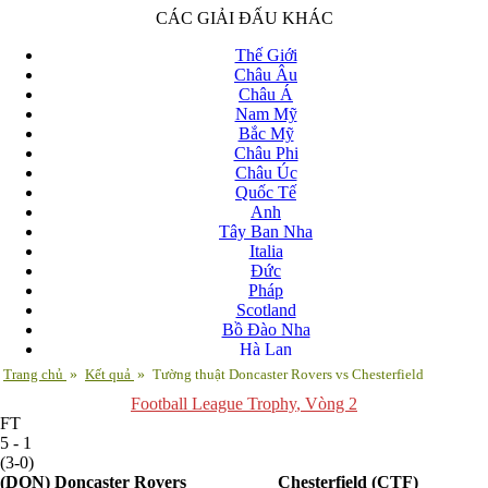
CÁC GIẢI ĐẤU KHÁC
Thế Giới
Châu Âu
Châu Á
Nam Mỹ
Bắc Mỹ
Châu Phi
Châu Úc
Quốc Tế
Anh
Tây Ban Nha
Italia
Đức
Pháp
Scotland
Bồ Đào Nha
Hà Lan
Nga
Trang chủ
»
Kết quả
»
Tường thuật Doncaster Rovers vs Chesterfield
Albania
Football League Trophy
, Vòng 2
Andorra
FT
Armenia
5 - 1
Azerbaijan
(3-0)
Ba Lan
(DON)
Doncaster Rovers
Chesterfield
(CTF)
Belarus