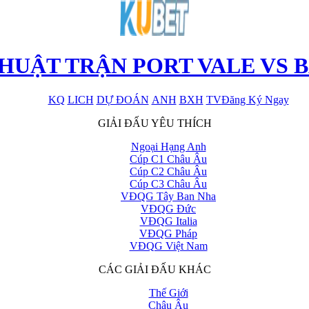
HUẬT TRẬN PORT VALE VS 
KQ
LICH
DỰ ĐOÁN
ANH
BXH
TV
Đăng Ký Ngay
x
GIẢI ĐẤU YÊU THÍCH
Ngoại Hạng Anh
Cúp C1 Châu Âu
Cúp C2 Châu Âu
Cúp C3 Châu Âu
VĐQG Tây Ban Nha
VĐQG Đức
VĐQG Italia
VĐQG Pháp
VĐQG Việt Nam
CÁC GIẢI ĐẤU KHÁC
Thế Giới
Châu Âu