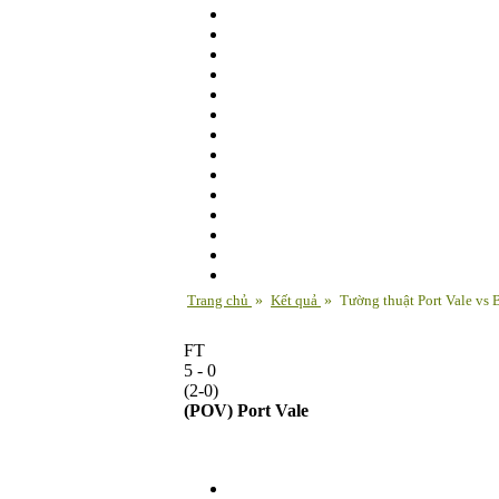
Trang chủ
»
Kết quả
»
Tường thuật Port Vale vs 
FT
5 - 0
(2-0)
(POV)
Port Vale