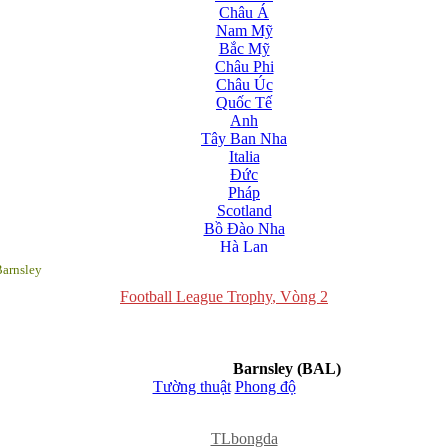
Châu Á
Nam Mỹ
Bắc Mỹ
Châu Phi
Châu Úc
Quốc Tế
Anh
Tây Ban Nha
Italia
Đức
Pháp
Scotland
Bồ Đào Nha
Hà Lan
Nga
Barnsley
Albania
Football League Trophy
, Vòng 2
Andorra
Armenia
Azerbaijan
Ba Lan
Barnsley
(BAL)
Belarus
Tường thuật
Phong độ
Bosnia-Herzgovina
Bulgary
Bắc Ireland
x
TLbongda
Bắc Macedonia