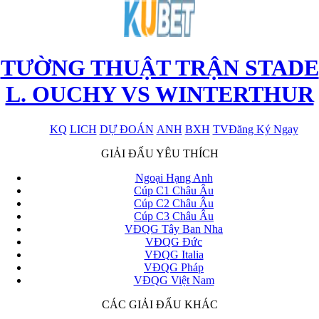
TƯỜNG THUẬT TRẬN STADE
L. OUCHY VS WINTERTHUR
KQ
LICH
DỰ ĐOÁN
ANH
BXH
TV
Đăng Ký Ngay
x
GIẢI ĐẤU YÊU THÍCH
Ngoại Hạng Anh
Cúp C1 Châu Âu
Cúp C2 Châu Âu
Cúp C3 Châu Âu
VĐQG Tây Ban Nha
VĐQG Đức
VĐQG Italia
VĐQG Pháp
VĐQG Việt Nam
CÁC GIẢI ĐẤU KHÁC