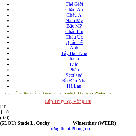
Thế Giới
Châu Âu
Châu Á
Nam Mỹ
Bắc Mỹ
Châu Phi
Châu Úc
Quốc Tế
Anh
Tây Ban Nha
Italia
Đức
Pháp
Scotland
Bồ Đào Nha
Hà Lan
Nga
Trang chủ
»
Kết quả
»
Tường thuật Stade L. Ouchy vs Winterthur
Albania
Cúp Thụy Sỹ
, Vòng 1/8
Andorra
FT
Armenia
1 - 0
Azerbaijan
(0-0)
Ba Lan
(SLOU)
Stade L. Ouchy
Winterthur
(WTER)
Belarus
Tường thuật
Phong độ
Bosnia-Herzgovina
Bulgary