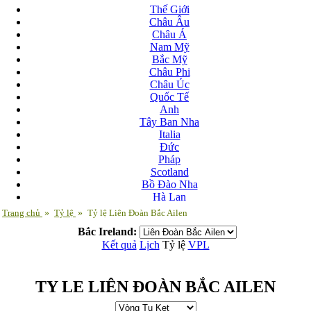
Thế Giới
Châu Âu
Châu Á
Nam Mỹ
Bắc Mỹ
Châu Phi
Châu Úc
Quốc Tế
Anh
Tây Ban Nha
Italia
Đức
Pháp
Scotland
Bồ Đào Nha
Hà Lan
Nga
Trang chủ
»
Tỷ lệ
»
Tỷ lệ Liên Đoàn Bắc Ailen
Albania
Bắc Ireland:
Andorra
Kết quả
Lịch
Tỷ lệ
VPL
Armenia
Azerbaijan
Ba Lan
TY LE LIÊN ĐOÀN BẮC AILEN
Belarus
Bosnia-Herzgovina
Bulgary