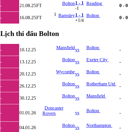
Lao
1 - 1
Bolton
Reading
-
21.08.25
FT
0 - 0
Lebanon
-1
Malaysia
1
1 - 1
Barnsley
Bolton
New Zealand
-
16.08.25
FT
0 - 0
+1/4
Oman
Qatar
Singapore
Lịch thi đấu Bolton
Tajikistan
Thái Lan
Mansfield
Bolton
UAE
-
10.12.25
vs
-
Uzbekistan
Việt Nam
Bolton
Exeter City
-
13.12.25
vs
-
Yemen
Ấn độ
Wycombe
Bolton
-
20.12.25
vs
-
Argentina
Brazil
Bolton
Rotherham Utd
Bolivia
-
26.12.25
vs
-
Chi Lê
Colombia
Bolton
Mansfield
-
30.12.25
vs
-
Ecuador
Paraguay
Doncaster
Bolton
Peru
-
01.01.26
vs
-
Rovers
Uruguay
Venezuela
Bolton
Northampton
-
04.01.26
vs
-
Mỹ