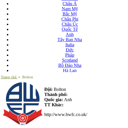
Châu Á
Nam Mỹ
Bắc Mỹ
Châu Phi
Châu Úc
Quốc Tế
Anh
Tây Ban Nha
Italia
Đức
Pháp
Scotland
Bồ Đào Nha
Hà Lan
Nga
Trang chủ
»
Bolton
Albania
Andorra
Đội:
Bolton
Armenia
Thành phố:
Azerbaijan
Quốc gia:
Anh
Ba Lan
TT Khác:
Belarus
Bosnia-Herzgovina
http://www.bwfc.co.uk/
Bulgary
Bắc Ireland
Bắc Macedonia