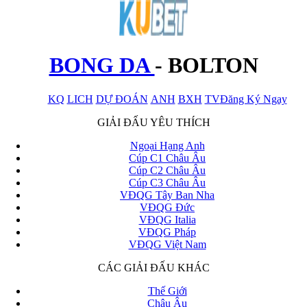
BONG DA
-
BOLTON
KQ
LICH
DỰ ĐOÁN
ANH
BXH
TV
Đăng Ký Ngay
x
GIẢI ĐẤU YÊU THÍCH
Ngoại Hạng Anh
Cúp C1 Châu Âu
Cúp C2 Châu Âu
Cúp C3 Châu Âu
VĐQG Tây Ban Nha
VĐQG Đức
VĐQG Italia
VĐQG Pháp
VĐQG Việt Nam
CÁC GIẢI ĐẤU KHÁC
Thế Giới
Châu Âu