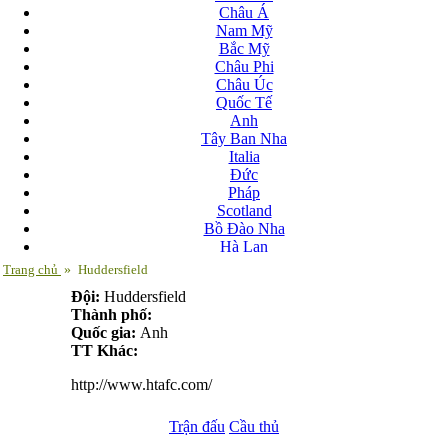
Châu Á
Nam Mỹ
Bắc Mỹ
Châu Phi
Châu Úc
Quốc Tế
Anh
Tây Ban Nha
Italia
Đức
Pháp
Scotland
Bồ Đào Nha
Hà Lan
Nga
Trang chủ
»
Huddersfield
Albania
Đội:
Huddersfield
Andorra
Thành phố:
Armenia
Quốc gia:
Anh
Azerbaijan
TT Khác:
Ba Lan
Belarus
http://www.htafc.com/
Bosnia-Herzgovina
Bulgary
Trận đấu
Bắc Ireland
Cầu thủ
Bắc Macedonia