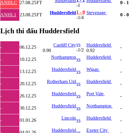
Lao
Sunderland
Huddersfield
ANHLC
27.08.25
FT
0 - 1
-1
Lebanon
Malaysia
1 - 0
Huddersfield
Stevenage
ANHL1
23.08.25
FT
0 - 0
New Zealand
-1/4
Oman
Qatar
Lịch thi đấu Huddersfield
Singapore
Tajikistan
Thái Lan
vs
Cardiff City
Huddersfield
-
06.12.25
-
UAE
-1/2
0.90
0.92
Uzbekistan
Northampton
Huddersfield
Việt Nam
-
10.12.25
vs
-
Yemen
Huddersfield
Wigan
Ấn độ
-
13.12.25
vs
-
Argentina
Brazil
Rotherham Utd
Huddersfield
-
20.12.25
vs
-
Bolivia
Chi Lê
Huddersfield
Port Vale
-
26.12.25
vs
-
Colombia
Ecuador
Huddersfield
Northampton
Paraguay
-
30.12.25
vs
-
Peru
Uruguay
Lincoln
Huddersfield
-
01.01.26
vs
-
Venezuela
Mỹ
Huddersfield
Exeter City
-
04.01.26
vs
-