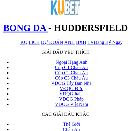
BONG DA
-
HUDDERSFIELD
KQ
LICH
DỰ ĐOÁN
ANH
BXH
TV
Đăng Ký Ngay
x
GIẢI ĐẤU YÊU THÍCH
Ngoại Hạng Anh
Cúp C1 Châu Âu
Cúp C2 Châu Âu
Cúp C3 Châu Âu
VĐQG Tây Ban Nha
VĐQG Đức
VĐQG Italia
VĐQG Pháp
VĐQG Việt Nam
CÁC GIẢI ĐẤU KHÁC
Thế Giới
Châu Âu