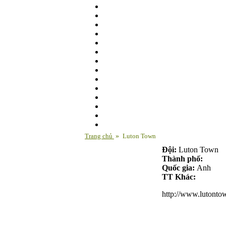
Trang chủ
»
Luton Town
Đội:
Luton Town
Thành phố:
Quốc gia:
Anh
TT Khác:
http://www.lutonto