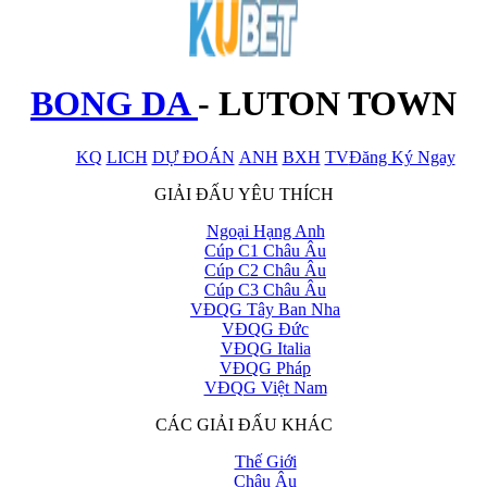
BONG DA
-
LUTON TOWN
KQ
LICH
DỰ ĐOÁN
ANH
BXH
TV
Đăng Ký Ngay
x
GIẢI ĐẤU YÊU THÍCH
Ngoại Hạng Anh
Cúp C1 Châu Âu
Cúp C2 Châu Âu
Cúp C3 Châu Âu
VĐQG Tây Ban Nha
VĐQG Đức
VĐQG Italia
VĐQG Pháp
VĐQG Việt Nam
CÁC GIẢI ĐẤU KHÁC
Thế Giới
Châu Âu