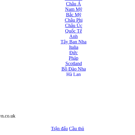
Châu Á
Nam Mỹ
Bắc Mỹ
Châu Phi
Châu Úc
Quốc Tế
Anh
Tây Ban Nha
Italia
Đức
Pháp
Scotland
Bồ Đào Nha
Hà Lan
Nga
Albania
Andorra
Armenia
Azerbaijan
Ba Lan
Belarus
wn.co.uk
Bosnia-Herzgovina
Bulgary
Trận đấu
Bắc Ireland
Cầu thủ
Bắc Macedonia