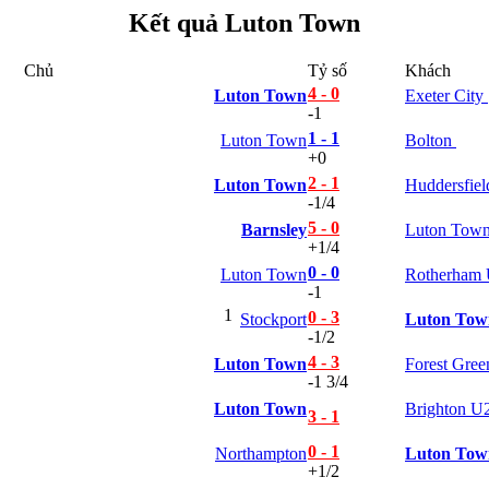
Bỉ
Kết quả Luton Town
Croatia
Estonia
Chủ
Tỷ số
Khách
Georgia
4 - 0
Gibralta
Luton Town
Exeter City
-1
Hungary
Hy Lạp
1 - 1
Luton Town
Bolton
Iceland
+0
Ireland
2 - 1
Luton Town
Huddersfie
Israel
-1/4
Kazakhstan
5 - 0
Barnsley
Luton Tow
Kosovo
+1/4
Latvia
Liechtenstein
0 - 0
Luton Town
Rotherham
Lithuania
-1
Luxembourg
1
0 - 3
Stockport
Luton Tow
Malta
-1/2
Moldova
4 - 3
Luton Town
Forest Gre
Montenegro
-1 3/4
Na Uy
Phần Lan
Luton Town
Brighton U
3 - 1
Rumany
San Marino
0 - 1
Northampton
Luton Tow
Serbia
+1/2
Slovakia