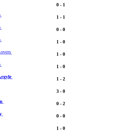
0 - 1
n
1 - 1
n
0 - 0
n
1 - 0
Rovers
1 - 0
n
1 - 0
rgyle
1 - 2
3 - 0
n
0 - 2
y
0 - 0
1 - 0