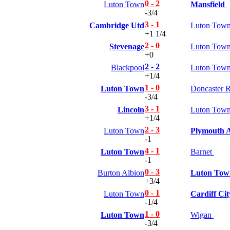
0 - 2
Luton Town
Mansfield
Slovenia
-3/4
Séc
3 - 1
Cambridge Utd
Luton Tow
Síp
+1 1/4
Thổ Nhĩ Kỳ
2 - 0
Thụy Sỹ
Stevenage
Luton Tow
+0
Thụy Điển
Ukraina
2 - 2
Blackpool
Luton Tow
Wales
+1/4
Áo
1 - 0
Luton Town
Doncaster 
Đan Mạch
-3/4
Đảo Faroe
3 - 1
Lincoln
Luton Tow
Australia
+1/4
Nhật Bản
Hàn Quốc
2 - 3
Luton Town
Plymouth A
Trung Quốc
-1
Arập Xêút
4 - 1
Luton Town
Barnet
Bahrain
-1
Campuchia
0 - 3
Burton Albion
Luton Tow
Hồng Kông
+3/4
Indonesia
0 - 1
Iran
Luton Town
Cardiff Cit
-1/4
Iraq
Jordan
1 - 0
Luton Town
Wigan
Kuwait
-3/4