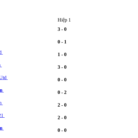
Hiệp 1
3 - 0
0 - 1
ld
1 - 0
n
3 - 0
 Utd
0 - 0
n
0 - 2
en
2 - 0
21
2 - 0
n
0 - 0